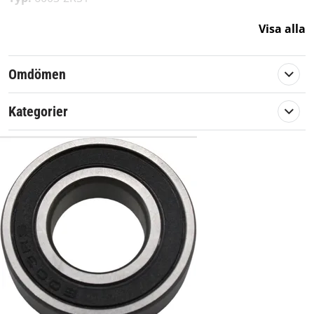
Visa alla
Passar till:
Park 100B
Omdömen
Park 110C Pro
Park 125C Pro
Kategorier
Villa 8
Villa 9
Villa 11
Originalreservdel från Stiga
Artikelnummer:
569067
Passar märke:
Stiga