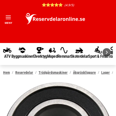
(4.9/5)
MENY
ATV
Byggmaskiner
Elverktyg
Moped
Remmar
Skoterdelar
Sport & Fritid
Träd
Hem
Reservdelar
Trädgårdsmaskiner
Åkgräsklippare
Lager