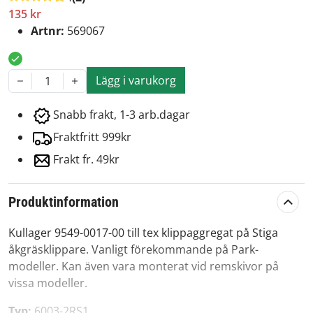
135 kr
Artnr:
569067
Lägg i varukorg
1
Snabb frakt, 1-3 arb.dagar
Fraktfritt 999kr
Frakt fr. 49kr
Produktinformation
Kullager 9549-0017-00 till tex klippaggregat på Stiga
åkgräsklippare. Vanligt förekommande på Park-
modeller. Kan även vara monterat vid remskivor på
vissa modeller.
Typ:
6003-2RS1