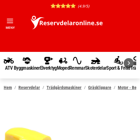
(4.9/5)
MENY
ATV
Byggmaskiner
Elverktyg
Moped
Remmar
Skoterdelar
Sport & Fritid
Träd
Hem
Reservdelar
Trädgårdsmaskiner
Gräsklippare
Motor - Ben