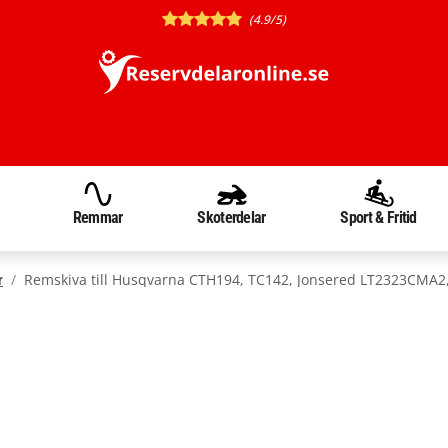
(4.9/5)
Remmar
Skoterdelar
Sport & Fritid
Remskiva till Husqvarna CTH194, TC142, Jonsered LT2323CMA2
r