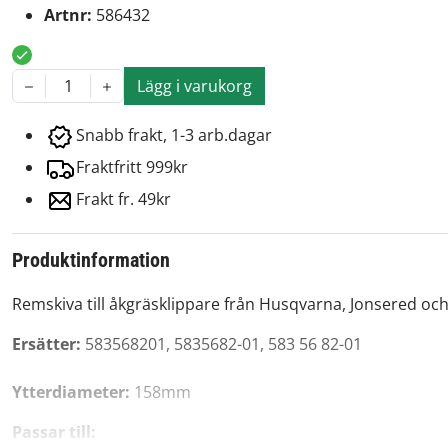
Artnr:
586432
Lägg i varukorg
1
Snabb frakt, 1-3 arb.dagar
Fraktfritt 999kr
Frakt fr. 49kr
Produktinformation
Remskiva till åkgräsklippare från Husqvarna, Jonsered oc
Ersätter:
583568201, 5835682-01, 583 56 82-01
Ytterdiameter:
158mm
Passar till: