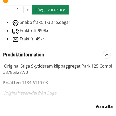
Lägg i varukorg
1
Snabb frakt, 1-3 arb.dagar
Fraktfritt 999kr
Frakt fr. 49kr
Produktinformation
Original Stiga Skyddsram klippaggregat Park 125 Combi
387869277/0
Ersätter:
1134-6110-03
Originalreservdel från Stiga
Passar märke:
Stiga
Visa alla