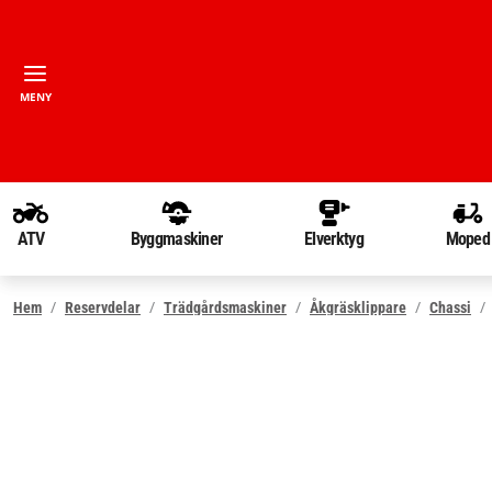
MENY
ATV
Byggmaskiner
Elverktyg
Moped
Hem
Reservdelar
Trädgårdsmaskiner
Åkgräsklippare
Chassi