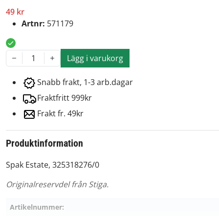
49 kr
Artnr:
571179
Lägg i varukorg
1
Snabb frakt, 1-3 arb.dagar
Fraktfritt 999kr
Frakt fr. 49kr
Produktinformation
Spak Estate, 325318276/0
Originalreservdel från Stiga.
Artikelnummer: