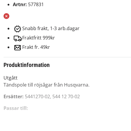
Artnr:
577831
Snabb frakt, 1-3 arb.dagar
Fraktfritt 999kr
Frakt fr. 49kr
Produktinformation
Utgått
Tändspole till röjsågar från Husqvarna.
Ersätter:
5441270-02, 544 12 70-02
Passar till:
Husqvarna
241R