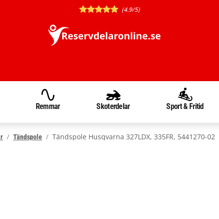
(4.9/5)
Remmar
Skoterdelar
Sport & Fritid
Tändspole Husqvarna 327LDX, 335FR, 5441270-02
r
Tändspole