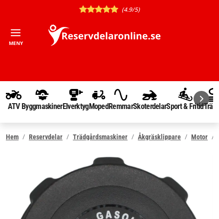
(4.9/5)
MENY
ATV
Byggmaskiner
Elverktyg
Moped
Remmar
Skoterdelar
Sport & Fritid
Träd
Hem
Reservdelar
Trädgårdsmaskiner
Åkgräsklippare
Motor