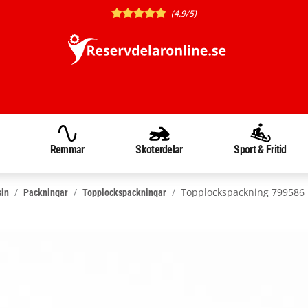
(4.9/5)
Remmar
Skoterdelar
Sport & Fritid
Topplockspackning 799586
sin
Packningar
Topplockspackningar