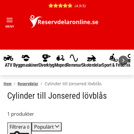
(4.9/5)
MENY
ATV
Byggmaskiner
Elverktyg
Moped
Remmar
Skoterdelar
Sport & Fritid
Träd
Cylinder till Jonsered lövblås
Hem
Reservdelar
Cylinder till Jonsered lövblås
1 produkter
Filtrera
Populärt
0