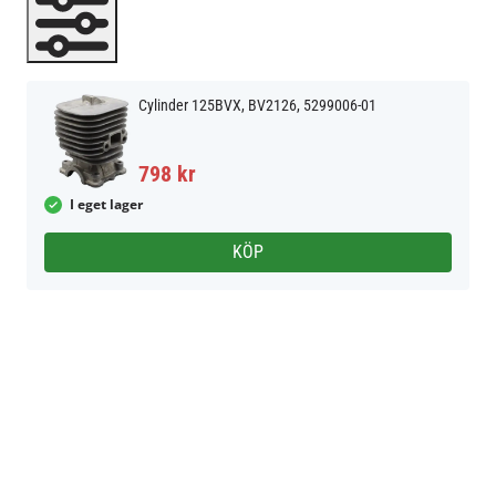
Cylinder 125BVX, BV2126, 5299006-01
798 kr
I eget lager
KÖP