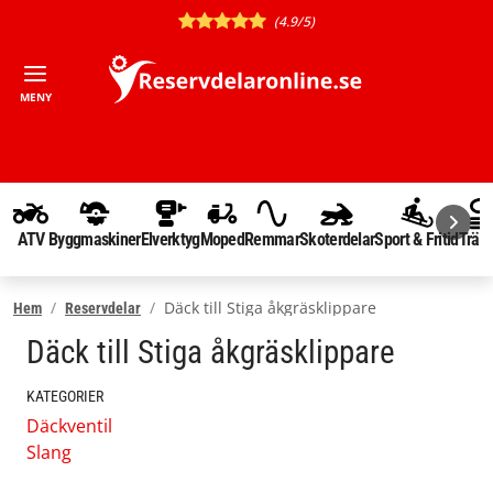
(4.9/5)
MENY
ATV
Byggmaskiner
Elverktyg
Moped
Remmar
Skoterdelar
Sport & Fritid
Träd
Däck till Stiga åkgräsklippare
Hem
Reservdelar
Däck till Stiga åkgräsklippare
KATEGORIER
Däckventil
Slang