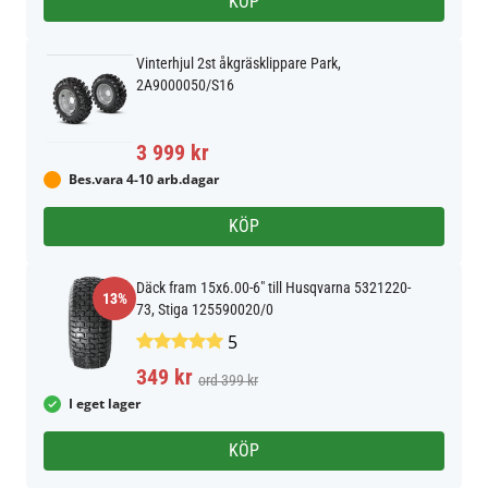
KÖP
Vinterhjul 2st åkgräsklippare Park,
2A9000050/S16
3 999 kr
Bes.vara 4-10 arb.dagar
KÖP
Däck fram 15x6.00-6" till Husqvarna 5321220-
13%
73, Stiga 125590020/0
5
349 kr
ord 399 kr
I eget lager
KÖP