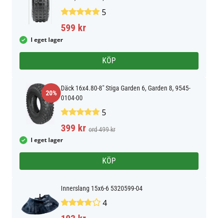
5
599 kr
I eget lager
KÖP
Däck 16x4.80-8" Stiga Garden 6, Garden 8, 9545-
20%
0104-00
5
399 kr
ord 499 kr
I eget lager
KÖP
Innerslang 15x6-6 5320599-04
4