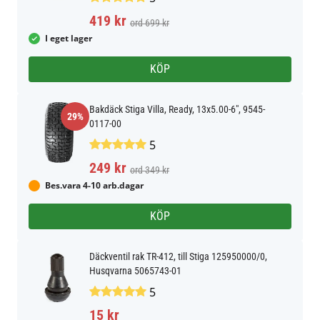
419 kr
ord 699 kr
I eget lager
KÖP
Bakdäck Stiga Villa, Ready, 13x5.00-6", 9545-
29%
0117-00
5
249 kr
ord 349 kr
Bes.vara 4-10 arb.dagar
KÖP
Däckventil rak TR-412, till Stiga 125950000/0,
Husqvarna 5065743-01
5
15 kr