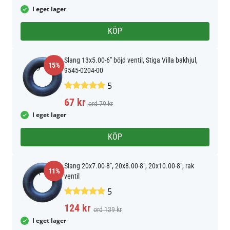
I eget lager
KÖP
Slang 13x5.00-6" böjd ventil, Stiga Villa bakhjul,
15%
9545-0204-00
5
67 kr
ord 79 kr
I eget lager
KÖP
Slang 20x7.00-8", 20x8.00-8", 20x10.00-8", rak
11%
ventil
5
124 kr
ord 139 kr
I eget lager