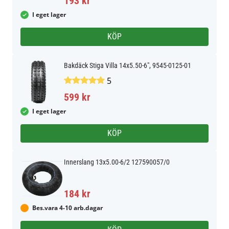
193 kr
I eget lager
KÖP
Bakdäck Stiga Villa 14x5.50-6", 9545-0125-01
5
599 kr
I eget lager
KÖP
Innerslang 13x5.00-6/2 127590057/0
184 kr
Bes.vara 4-10 arb.dagar