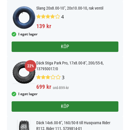
Slang 20x8.00-10", 20x10.00-10, rak ventil
4
139 kr
I eget lager
KÖP
Däck Stiga Park Pro, 17x8.00-8", 200/55-8,
22%
137950017/0
3
699 kr
ord 899 kr
I eget lager
KÖP
Däck 14x6.00-8", 160/50-8 till Husqvarna Rider
R112, Rider 111, 5739814-01