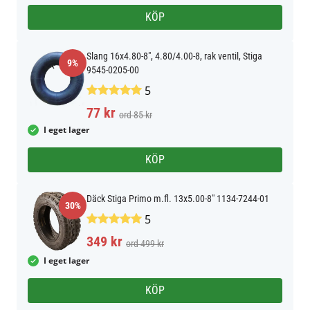
KÖP
Slang 16x4.80-8", 4.80/4.00-8, rak ventil, Stiga
9%
9545-0205-00
5
77 kr
ord 85 kr
I eget lager
KÖP
Däck Stiga Primo m.fl. 13x5.00-8" 1134-7244-01
30%
5
349 kr
ord 499 kr
I eget lager
KÖP