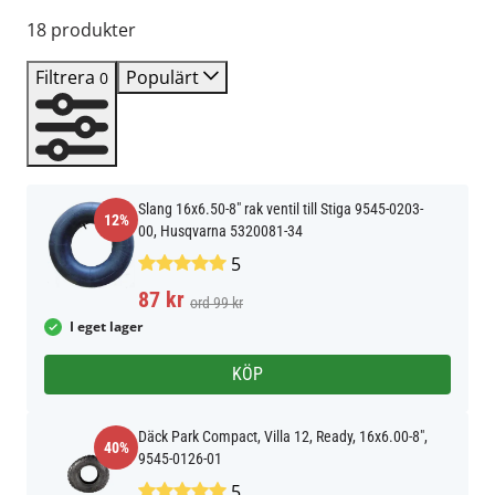
18 produkter
Filtrera
Populärt
0
Slang 16x6.50-8" rak ventil till Stiga 9545-0203-
12%
00, Husqvarna 5320081-34
5
87 kr
ord 99 kr
I eget lager
KÖP
Däck Park Compact, Villa 12, Ready, 16x6.00-8",
40%
9545-0126-01
5