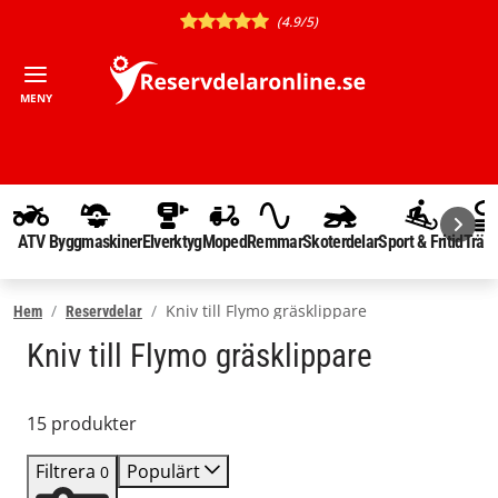
(4.9/5)
MENY
ATV
Byggmaskiner
Elverktyg
Moped
Remmar
Skoterdelar
Sport & Fritid
Träd
Kniv till Flymo gräsklippare
Hem
Reservdelar
Kniv till Flymo gräsklippare
15 produkter
Filtrera
Populärt
0