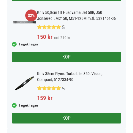
Kniv 50,8cm till Husqvarna Jet 50R, J50
32%
Jonsered LM2150, M51-125M m.fl. 5321451-06
5
150 kr
ord 219 kr
I eget lager
KÖP
Kniv 35cm Flymo Turbo Lite 350, Vision,
Compact, 5127334-90
5
159 kr
I eget lager
KÖP