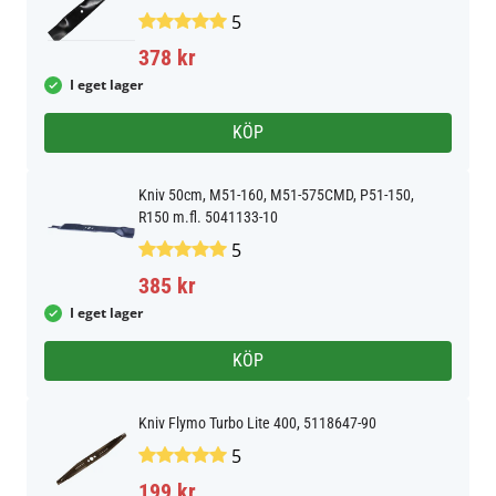
5
378 kr
I eget lager
KÖP
Kniv 50cm, M51-160, M51-575CMD, P51-150,
R150 m.fl. 5041133-10
5
385 kr
I eget lager
KÖP
Kniv Flymo Turbo Lite 400, 5118647-90
5
199 kr