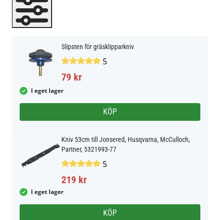
Slipsten för gräsklipparkniv
5
79 kr
I eget lager
KÖP
Kniv 53cm till Jonsered, Husqvarna, McCulloch,
Partner, 5321993-77
5
219 kr
I eget lager
KÖP