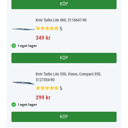
KÖP
Kniv Turbo Lite 400, 5118647-90
5
349 kr
I eget lager
KÖP
Kniv Turbo Lite 350, Vision, Compact 350,
5127334-90
5
299 kr
I eget lager
KÖP