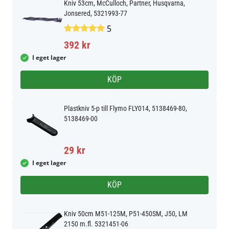
Kniv 53cm, McCulloch, Partner, Husqvarna,
Jonsered, 5321993-77
5
392 kr
I eget lager
KÖP
Plastkniv 5-p till Flymo FLY014, 5138469-80,
5138469-00
29 kr
I eget lager
KÖP
Kniv 50cm M51-125M, P51-450SM, J50, LM
2150 m.fl. 5321451-06