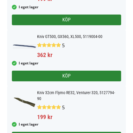
I eget lager
KÖP
Kniv GT500, GX560, XL500, 5119004-00
5
362 kr
I eget lager
KÖP
Kniv 32cm Flymo RE32, Venturer 320, 5127794-
90
5
199 kr
I eget lager