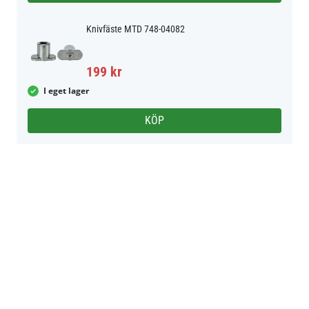
Knivfäste MTD 748-04082
199 kr
I eget lager
KÖP