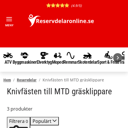
(4.9/5)
MENY
ATV
Byggmaskiner
Elverktyg
Moped
Remmar
Skoterdelar
Sport & Fritid
Träd
Knivfästen till MTD gräsklippare
Hem
Reservdelar
Knivfästen till MTD gräsklippare
3 produkter
Filtrera
Populärt
0