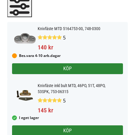
Knivfäste MTD 5164753-00, 748-0300
5
140 kr
Bes.vara 4-10 arb.dagar
KÖP
Knivfäste inkl bult MTD, 46PO, 51T, 48PO,
53SPK, 753-06315
5
145 kr
I eget lager
KÖP