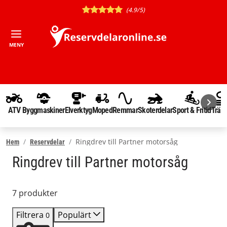
(4.9/5)
MENY
ATV
Byggmaskiner
Elverktyg
Moped
Remmar
Skoterdelar
Sport & Fritid
Träd
Ringdrev till Partner motorsåg
Hem
Reservdelar
Ringdrev till Partner motorsåg
7 produkter
Filtrera
Populärt
0