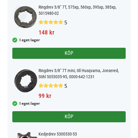
Ringdrev 3/8" 7T, 575xp, 560xp, 395xp, 385xp,
5015980-02
5
148 kr
I eget lager
KÖP
Ringdrev 3/8" 7T mini, till Husqvarna, Jonsered,
Stihl 5053035-95, 0000-642-1231
5
99 kr
I eget lager
KÖP
Kedjedrev 5300530-53