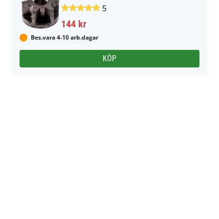
5
144 kr
Bes.vara 4-10 arb.dagar
KÖP