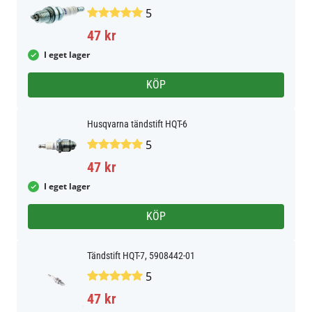
5
47 kr
I eget lager
KÖP
Husqvarna tändstift HQT-6
5
47 kr
I eget lager
KÖP
Tändstift HQT-7, 5908442-01
5
47 kr