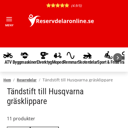
(4.9/5)
MENY
ATV
Byggmaskiner
Elverktyg
Moped
Remmar
Skoterdelar
Sport & Fritid
Träd
Tändstift till Husqvarna gräsklippare
Hem
Reservdelar
Tändstift till Husqvarna
gräsklippare
11 produkter