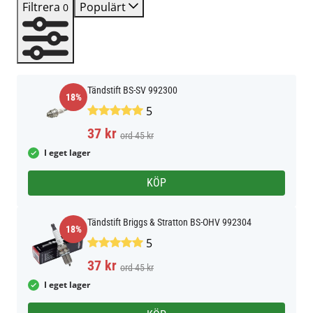
Filtrera
Populärt
0
Tändstift BS-SV 992300
18%
5
37 kr
ord 45 kr
I eget lager
KÖP
Tändstift Briggs & Stratton BS-OHV 992304
18%
5
37 kr
ord 45 kr
I eget lager