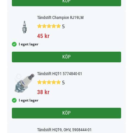
KÖP
Tändstift Champion RJ19LM
5
45 kr
I eget lager
KÖP
Tändstift HQT-1 5774840-01
5
38 kr
I eget lager
KÖP
Tändstift HQT-9, OHV, 5908444-01