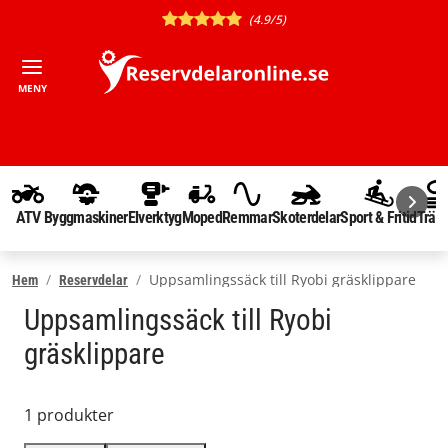
(4.9/5)
MENY
ATV
Byggmaskiner
Elverktyg
Moped
Remmar
Skoterdelar
Sport & Fritid
Träd
Uppsamlingssäck till Ryobi gräsklippare
Hem
Reservdelar
Uppsamlingssäck till Ryobi
gräsklippare
1 produkter