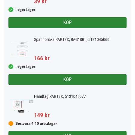
39 kr
I eget lager
KÖP
Spännbricka RAG18X, RAG18BL, 5131045066
166 kr
I eget lager
KÖP
Handtag RAG18X, 5131045077
149 kr
Bes.vara 4-10 arb.dagar