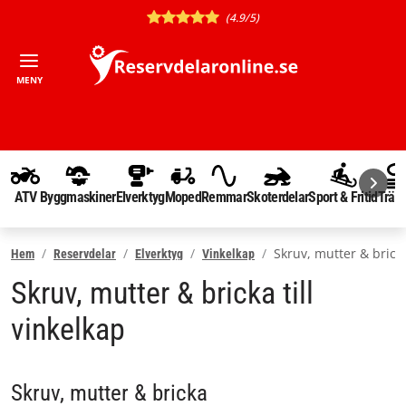
(4.9/5)
MENY
ATV
Byggmaskiner
Elverktyg
Moped
Remmar
Skoterdelar
Sport & Fritid
Träd
Skruv, mutter & brick
Hem
Reservdelar
Elverktyg
Vinkelkap
Skruv, mutter & bricka till
vinkelkap
Skruv, mutter & bricka