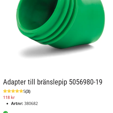
Adapter till bränslepip 5056980-19
5
(3)
118 kr
Artnr:
380682