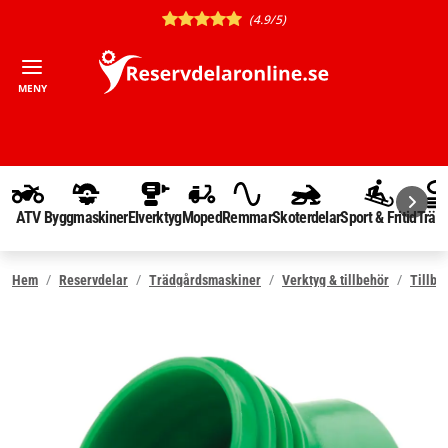
(4.9/5)
MENY
ATV
Byggmaskiner
Elverktyg
Moped
Remmar
Skoterdelar
Sport & Fritid
Träd
Hem
Reservdelar
Trädgårdsmaskiner
Verktyg & tillbehör
Tillbe