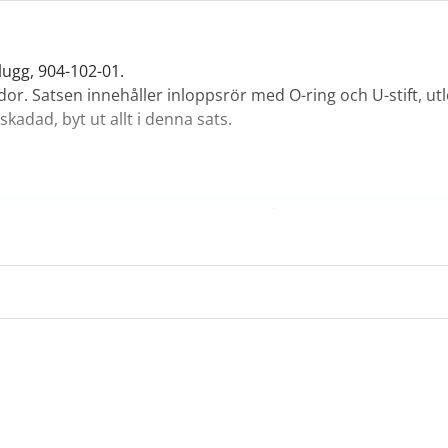
lugg, 904-102-01.
r. Satsen innehåller inloppsrör med O-ring och U-stift, utl
adad, byt ut allt i denna sats.
AVA of Norway