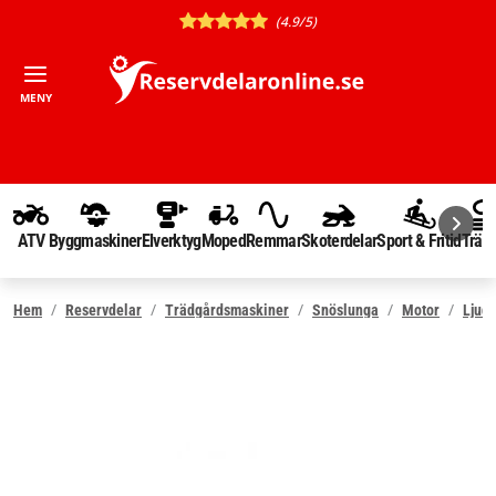
(4.9/5)
MENY
ATV
Byggmaskiner
Elverktyg
Moped
Remmar
Skoterdelar
Sport & Fritid
Träd
Hem
Reservdelar
Trädgårdsmaskiner
Snöslunga
Motor
Ljud