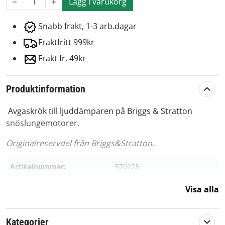
Lägg i varukorg
1
Snabb frakt, 1-3 arb.dagar
Fraktfritt 999kr
Frakt fr. 49kr
Produktinformation
Avgaskrök till ljuddämparen på Briggs & Stratton
snöslungemotorer.
Originalreservdel från Briggs&Stratton.
Artikelnummer:
570223
Passar märke:
Briggs & Stratton
Visa alla
Kategorier