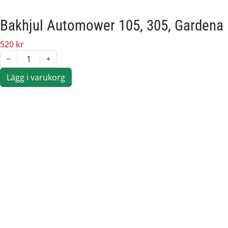
ROB 1000
Originalreservdel från Husqvarna Group.
Bakhjul Automower 105, 305, Gardena 
520 kr
Artikelnummer:
57
1
Passar märke:
Mc
Lägg i varukorg