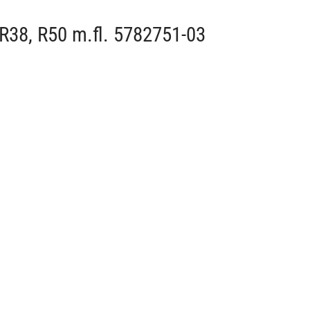
R38, R50 m.fl. 5782751-03
6430
Culloch, Husqvarna, Gardena, Flymo