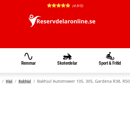
(4.9/5)
Remmar
Skoterdelar
Sport & Fritid
Bakhjul Automower 105, 305, Gardena R38, R50 
Hjul
Bakhjul