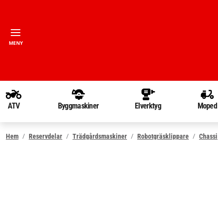
MENY
ATV
Byggmaskiner
Elverktyg
Moped
Hem
Reservdelar
Trädgårdsmaskiner
Robotgräsklippare
Chassi