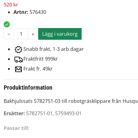
520 kr
Artnr:
576430
Lägg i varukorg
1
Snabb frakt, 1-3 arb.dagar
Fraktfritt 999kr
Frakt fr. 49kr
Produktinformation
Bakhjulssats 5782751-03 till robotgräsklippare från Husq
Ersätter:
5782751-01, 5759493-01
Passar till: