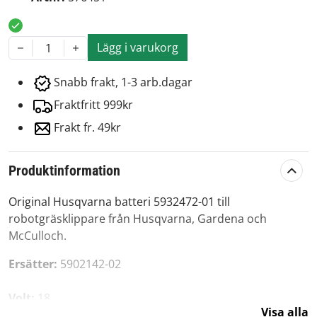
Lägg i varukorg
1
Snabb frakt, 1-3 arb.dagar
Fraktfritt 999kr
Frakt fr. 49kr
Produktinformation
Original Husqvarna batteri 5932472-01 till
robotgräsklippare från Husqvarna, Gardena och
McCulloch.
Ersätter:
5902142-02
Volt:
18
Visa alla
Ah:
2.0