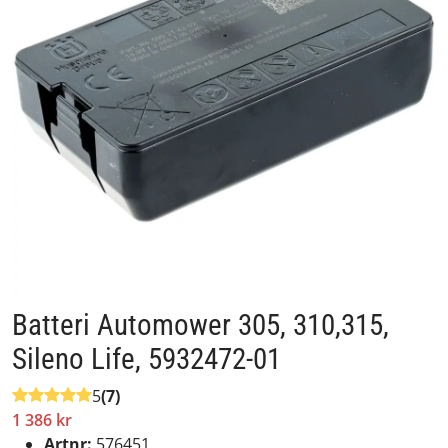
Batteri Automower 305, 310,315,
Sileno Life, 5932472-01
5
(7)
1 386 kr
Artnr:
576451