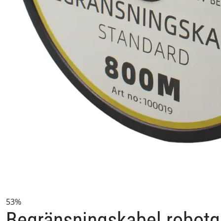
53%
Begränsningskabel robotg