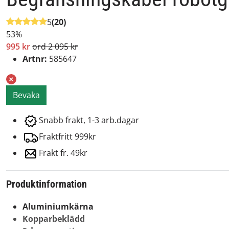
5
(20)
53%
995 kr
ord 2 095 kr
Artnr:
585647
Bevaka
Snabb frakt, 1-3 arb.dagar
Fraktfritt 999kr
Frakt fr. 49kr
Produktinformation
Aluminiumkärna
Kopparbeklädd