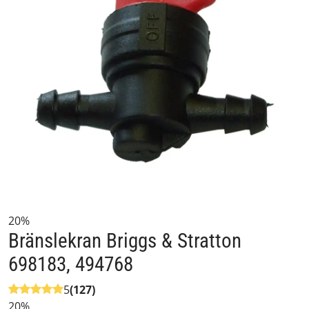
20%
Bränslekran Briggs & Stratton
698183, 494768
5
(127)
20%