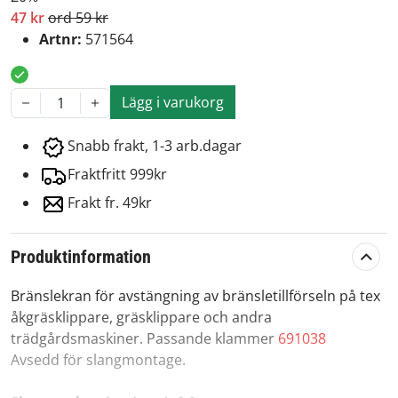
47 kr
ord 59 kr
Artnr:
571564
Lägg i varukorg
1
Snabb frakt, 1-3 arb.dagar
Fraktfritt 999kr
Frakt fr. 49kr
Produktinformation
Bränslekran för avstängning av bränsletillförseln på tex
åkgräsklippare, gräsklippare och andra
trädgårdsmaskiner. Passande klammer
691038
Avsedd för slangmontage.