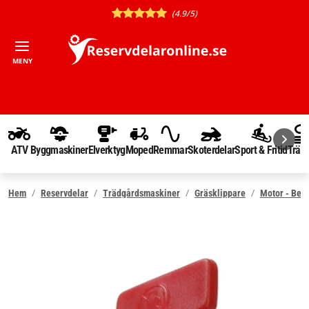
(4.9/5)
MENY
ATV
Byggmaskiner
Elverktyg
Moped
Remmar
Skoterdelar
Sport & Fritid
Träd
Hem
Reservdelar
Trädgårdsmaskiner
Gräsklippare
Motor - Ben