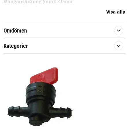
Slanganslutning (mm):
8,0mm
Passar till anslutning:
6,35mm (1/4")
Visa alla
Ersätter:
493960, 494768, 698183, AM36141, 24507,
34212, 7034212, 54-3150
Omdömen
Eftermarknadsdel av hög kvalité
Kategorier
Artikelnummer:
571564
Viking, Stihl, Simplicity, Norlett, Meec,
John Deere, Cub Cadet, Biltema, AL-KO,
Toro, Tecumseh, Stiga, Snapper, Ryobi,
Passar märke:
Kubota, Murray, MTD, McCulloch, Loncin,
Kohler, Klippo, Kawasaki, Jonsered,
Husqvarna, Honda, Flymo, Briggs &
Stratton, Alpina, Partner