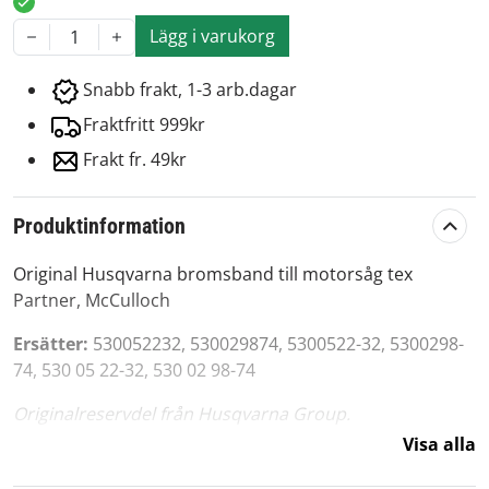
Lägg i varukorg
1
Snabb frakt, 1-3 arb.dagar
Fraktfritt 999kr
Frakt fr. 49kr
Produktinformation
Original Husqvarna bromsband till motorsåg tex
Partner, McCulloch
Ersätter:
530052232, 530029874, 5300522-32, 5300298-
74, 530 05 22-32, 530 02 98-74
Originalreservdel från Husqvarna Group.
Visa alla
Artikelnummer:
569861