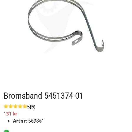
Bromsband 5451374-01
5
(5)
131 kr
Artnr:
569861