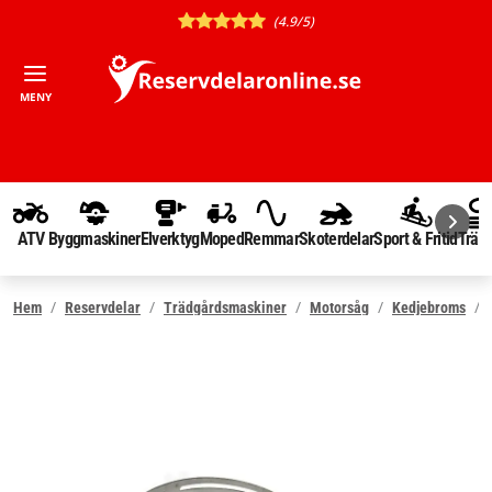
(4.9/5)
MENY
ATV
Byggmaskiner
Elverktyg
Moped
Remmar
Skoterdelar
Sport & Fritid
Träd
Hem
Reservdelar
Trädgårdsmaskiner
Motorsåg
Kedjebroms