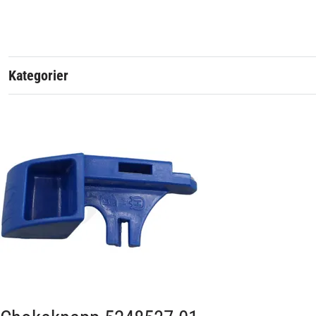
Husqvarna
Originalreservdel från Husqvarna Group.
Kategorier
Artikelnummer:
Passar märke: