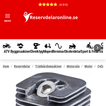
(4.9/5)
MENY
ATV
Byggmaskiner
Elverktyg
Moped
Remmar
Skoterdelar
Sport & Fritid
Träd
Hem
Reservdelar
Trädgårdsmaskiner
Motorsåg
Motor
Cylind