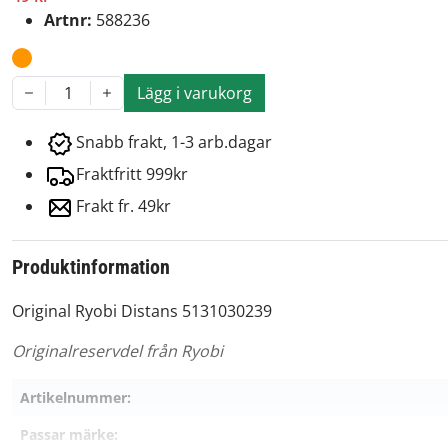
Artnr:
588236
Lägg i varukorg
1
Snabb frakt, 1-3 arb.dagar
Fraktfritt 999kr
Frakt fr. 49kr
Produktinformation
Original Ryobi Distans 5131030239
Originalreservdel från Ryobi
Artikelnummer:
Passar märke: