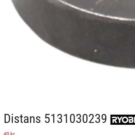
Distans 5131030239
49 kr