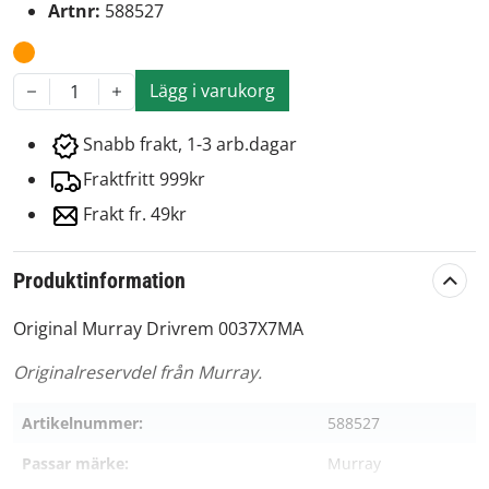
Artnr:
588527
Lägg i varukorg
1
Snabb frakt, 1-3 arb.dagar
Fraktfritt 999kr
Frakt fr. 49kr
Produktinformation
Original Murray Drivrem 0037X7MA
Originalreservdel från Murray.
Artikelnummer:
588527
Passar märke:
Murray