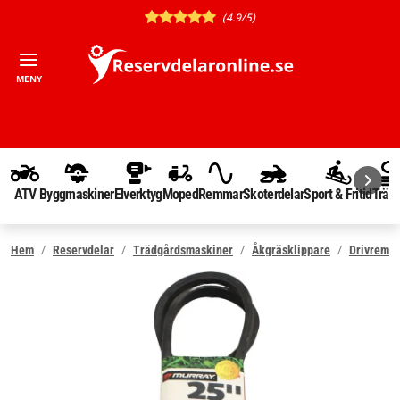
(4.9/5)
MENY
ATV
Byggmaskiner
Elverktyg
Moped
Remmar
Skoterdelar
Sport & Fritid
Träd
Hem
Reservdelar
Trädgårdsmaskiner
Åkgräsklippare
Drivrem