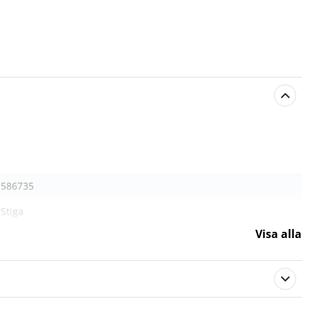
586735
Stiga
Visa alla