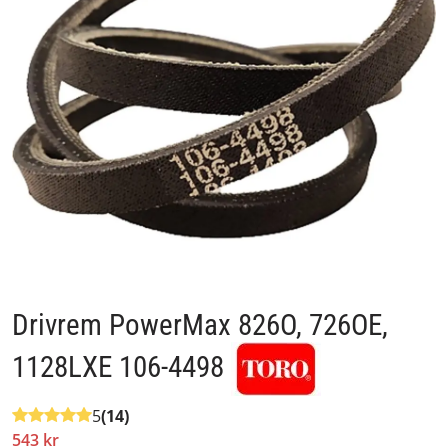
Drivrem PowerMax 826O, 726OE,
1128LXE 106-4498
5
(14)
543 kr