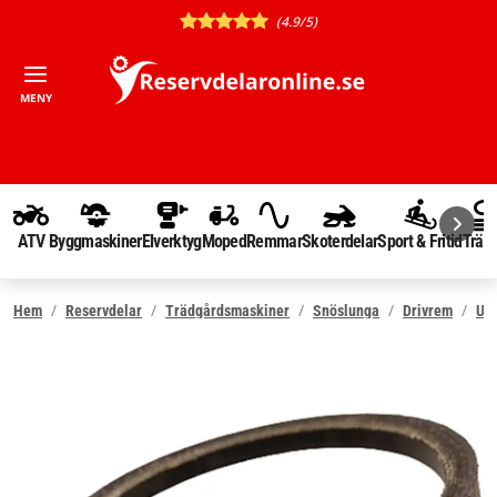
(4.9/5)
MENY
ATV
Byggmaskiner
Elverktyg
Moped
Remmar
Skoterdelar
Sport & Fritid
Träd
Hem
Reservdelar
Trädgårdsmaskiner
Snöslunga
Drivrem
Utk