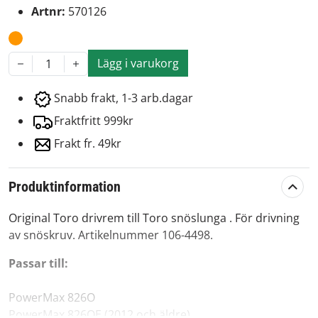
Artnr:
570126
Lägg i varukorg
1
Snabb frakt, 1-3 arb.dagar
Fraktfritt 999kr
Frakt fr. 49kr
Produktinformation
Original Toro drivrem till Toro snöslunga . För drivning
av snöskruv. Artikelnummer 106-4498.
Passar till:
PowerMax 826O
PowerMax 826OE (2012 och äldre)