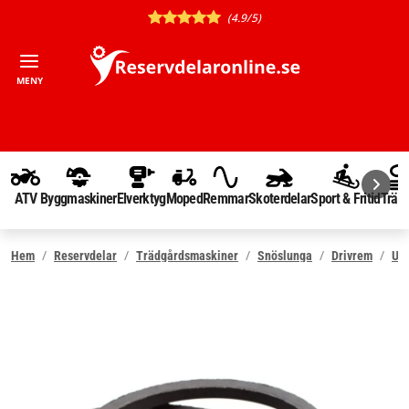
(4.9/5)
MENY
ATV
Byggmaskiner
Elverktyg
Moped
Remmar
Skoterdelar
Sport & Fritid
Träd
Hem
Reservdelar
Trädgårdsmaskiner
Snöslunga
Drivrem
Utk