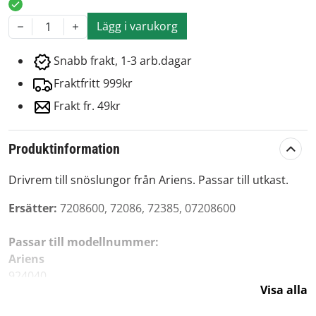
Lägg i varukorg
1
Snabb frakt, 1-3 arb.dagar
Fraktfritt 999kr
Frakt fr. 49kr
Produktinformation
Drivrem till snöslungor från Ariens. Passar till utkast.
Ersätter:
7208600, 72086, 72385, 07208600
Passar till modellnummer:
Ariens
924040
Visa alla
924050
924072