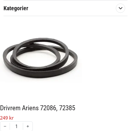
924082
Kategorier
924093
924301
924302
924312
924313
924318
924327
924330
Eftermarknadsdel av hög kvalité
Artikelnummer:
571961
Drivrem Ariens 72086, 72385
Passar märke:
Ariens
249 kr
1