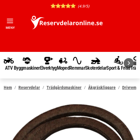
(4.9/5)
MENY
ATV
Byggmaskiner
Elverktyg
Moped
Remmar
Skoterdelar
Sport & Fritid
Träd
Hem
Reservdelar
Trädgårdsmaskiner
Åkgräsklippare
Drivrem