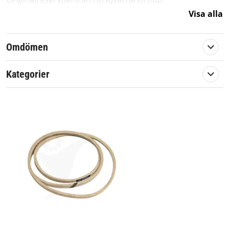
Visa alla
Artikelnummer:
570506
Passar märke:
Partner, McCulloch, Jonsered, Husqvarna
Omdömen
Kategorier