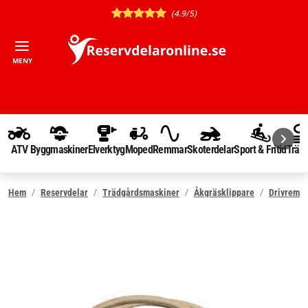
(4.9/5)
MENY
ATV
Byggmaskiner
Elverktyg
Moped
Remmar
Skoterdelar
Sport & Fritid
Träd
Hem
Reservdelar
Trädgårdsmaskiner
Åkgräsklippare
Drivrem