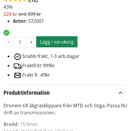
5
(12)
43%
229 kr
ord 399 kr
Artnr:
572007
Lägg i varukorg
1
Snabb frakt, 1-3 arb.dagar
Fraktfritt 999kr
Frakt fr. 49kr
Produktinformation
Drivrem till åkgräsklippare från MTD och Stiga. Passa för
drift av transmissionen.
Bredd:
15,9mm