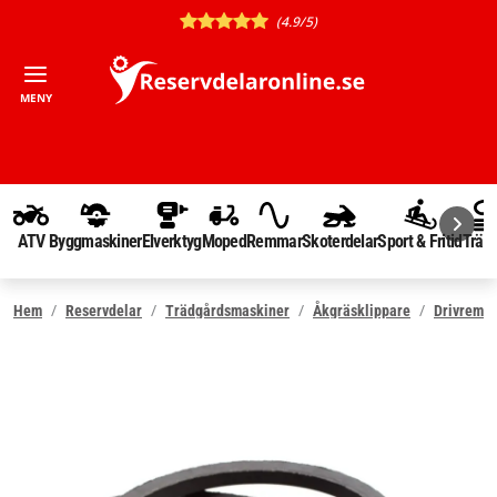
(4.9/5)
MENY
ATV
Byggmaskiner
Elverktyg
Moped
Remmar
Skoterdelar
Sport & Fritid
Träd
Hem
Reservdelar
Trädgårdsmaskiner
Åkgräsklippare
Drivrem