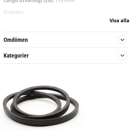
Längd utvändigt (La):
1757mm
Ersätter:
Visa alla
Stiga:
120001252/0, 1132-2210-01
MTD:
754-04001, 754-04001A, 954-04001, 954-04001A
Omdömen
Passar till:
Kategorier
MTD
600 serien från 2003,
13A1762F700,
13A3660F205,
13A3665G000,
13A3762F700,
13A7660G752,
13A7668H352,
13A7688G300,
13AB652F729,