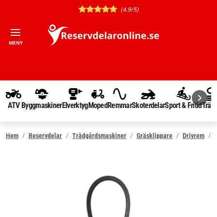
(4.9/5)
MENY
ATV
Byggmaskiner
Elverktyg
Moped
Remmar
Skoterdelar
Sport & Fritid
Träd
Hem
Reservdelar
Trädgårdsmaskiner
Gräsklippare
Drivrem