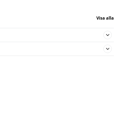
Visa alla
103822
Gummi
Stiga