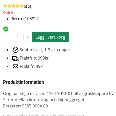
5
(5)
466 kr
Artnr:
103822
Lägg i varukorg
1
Snabb frakt, 1-3 arb.dagar
Fraktfritt 999kr
Frakt fr. 49kr
Produktinformation
Original Stiga drivrem 1134-9011-01 till åkgräsklippare f
Sitter mellan kraftuttag och klippaggregat.
Ersätter:
9585-0054-00