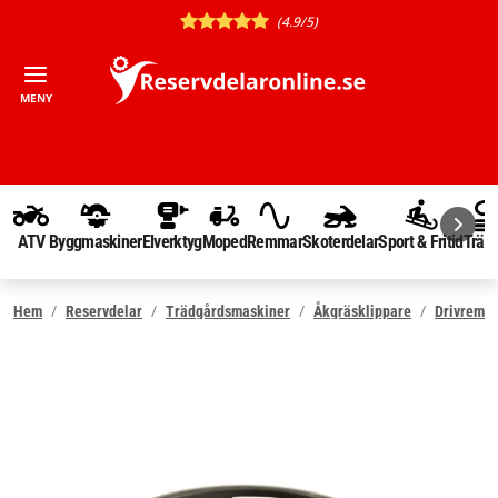
(4.9/5)
MENY
ATV
Byggmaskiner
Elverktyg
Moped
Remmar
Skoterdelar
Sport & Fritid
Träd
Hem
Reservdelar
Trädgårdsmaskiner
Åkgräsklippare
Drivrem