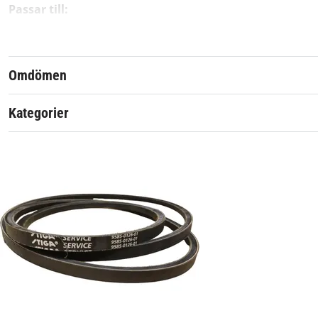
Passar till:
Stiga Park 107M (2WD)
Originalreservdel från Stiga.
Omdömen
Artikelnummer:
Kategorier
Material:
Passar märke: