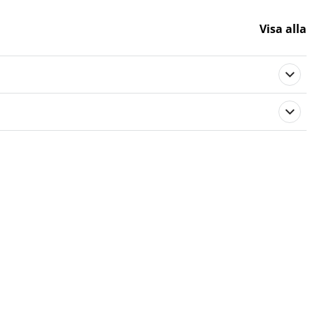
Visa alla
103874
Gummi
Stiga