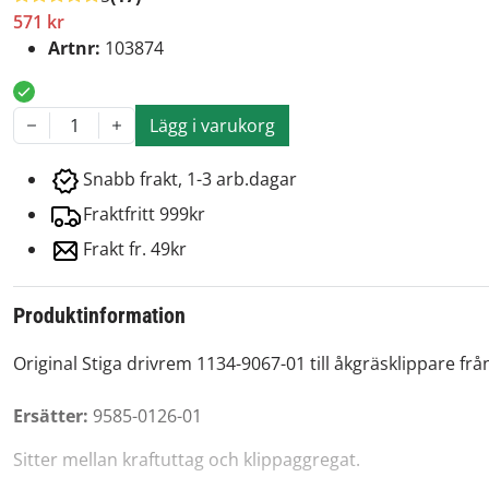
571 kr
Artnr:
103874
Lägg i varukorg
1
Snabb frakt, 1-3 arb.dagar
Fraktfritt 999kr
Frakt fr. 49kr
Produktinformation
Original Stiga drivrem 1134-9067-01 till åkgräsklippare frå
Ersätter:
9585-0126-01
Sitter mellan kraftuttag och klippaggregat.