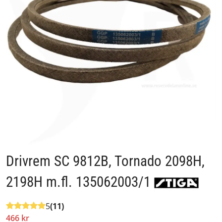
Drivrem SC 9812B, Tornado 2098H,
2198H m.fl. 135062003/1
5
(11)
466 kr