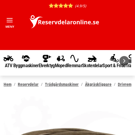
(4.9/5)
MENY
ATV
Byggmaskiner
Elverktyg
Moped
Remmar
Skoterdelar
Sport & Fritid
Träd
Hem
Reservdelar
Trädgårdsmaskiner
Åkgräsklippare
Drivrem