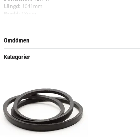
Längd:
1041mm
Bredd:
13mm
Ersätter:
Omdömen
Toro
10-6523, 11-0141, 12-6420, 1550, 19-2790, 19-2792, 22-5282
Kategorier
Bolens
110-8474, 171-9783
Gilson
13009, 209373, 244106, 3045
Husqvarna, Partner, McCulloch
5320091-80, 5321247-90, 5321330-35,
Yardman