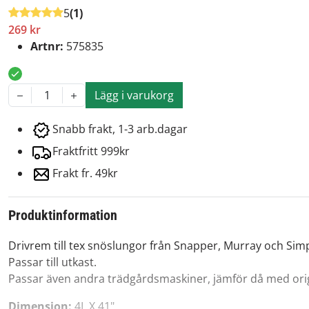
5
(1)
269 kr
Artnr:
575835
Lägg i varukorg
1
Snabb frakt, 1-3 arb.dagar
Fraktfritt 999kr
Frakt fr. 49kr
Produktinformation
Drivrem till tex snöslungor från Snapper, Murray och Simp
Passar till utkast.
Passar även andra trädgårdsmaskiner, jämför då med or
Dimension:
4L X 41"