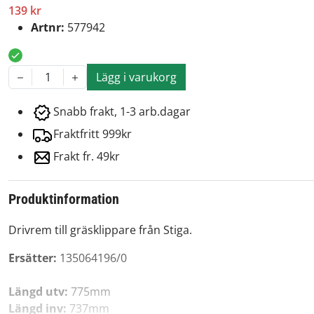
139 kr
Artnr:
577942
Lägg i varukorg
1
Snabb frakt, 1-3 arb.dagar
Fraktfritt 999kr
Frakt fr. 49kr
Produktinformation
Drivrem till gräsklippare från Stiga.
Ersätter:
135064196/0
Längd utv:
775mm
Längd inv:
737mm