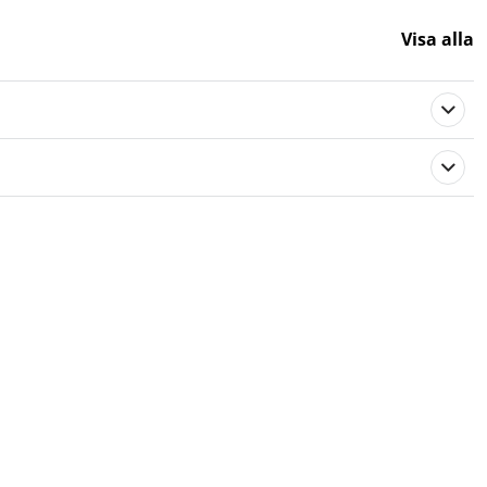
Visa alla
577942
Stiga