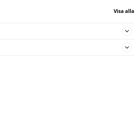
Visa alla
577929
Stiga