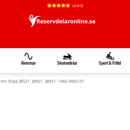
(4.9/5)
Remmar
Skoterdelar
Sport & Fritid
rem Stiga JB521, JB921, JB931, 1482-9002-01