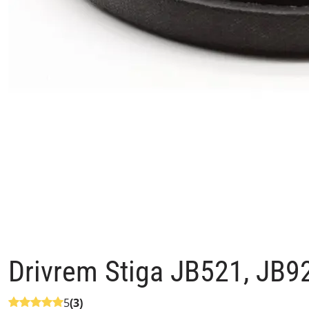
Drivrem Stiga JB521, JB9
5
(3)