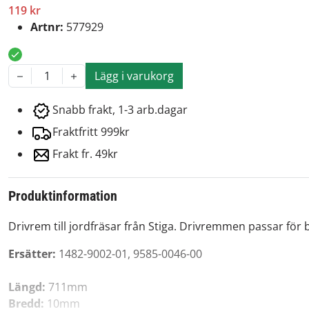
119 kr
Artnr:
577929
Lägg i varukorg
1
Snabb frakt, 1-3 arb.dagar
Fraktfritt 999kr
Frakt fr. 49kr
Produktinformation
Drivrem till jordfräsar från Stiga. Drivremmen passar för 
Ersätter:
1482-9002-01, 9585-0046-00
Längd:
711mm
Bredd:
10mm