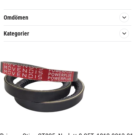
Stiga ST825
Norlett 8-25T
Omdömen
Eftermarknadsreservdel av hög kvalité
Kategorier
Artikelnummer:
586303
Passar märke:
Norlett, Stiga