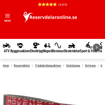
(4.9/5)
MENY
ATV
Byggmaskiner
Elverktyg
Moped
Remmar
Skoterdelar
Sport & Fritid
Träd
Hem
Reservdelar
Trädgårdsmaskiner
Snöslunga
Drivrem
Utk