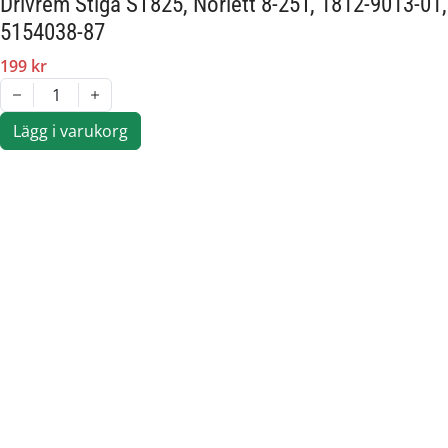
Drivrem Stiga ST825, Norlett 8-25T, 1812-9013-01,
5154038-87
199 kr
1
Lägg i varukorg