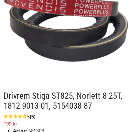
Drivrem Stiga ST825, Norlett 8-25T,
1812-9013-01, 5154038-87
5
(5)
199 kr
Artnr:
586303