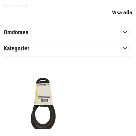
Passar till:
Visa alla
Combi 78
Villa 320
Omdömen
Originalreservdel från Stiga.
Kategorier
Artikelnummer:
572360
Passar märke:
Stiga