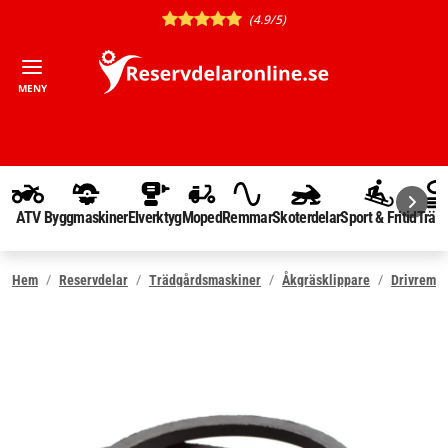
(4.9/5)
MENY
ATV
Byggmaskiner
Elverktyg
Moped
Remmar
Skoterdelar
Sport & Fritid
Träd
Hem
Reservdelar
Trädgårdsmaskiner
Åkgräsklippare
Drivrem