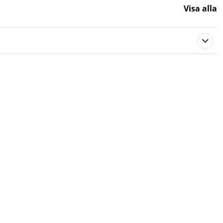
Borstar
Visa alla
Transmission
Transmission
Transmission
Transmission
Transmission
Borstar
Borstar
103851
Stiga