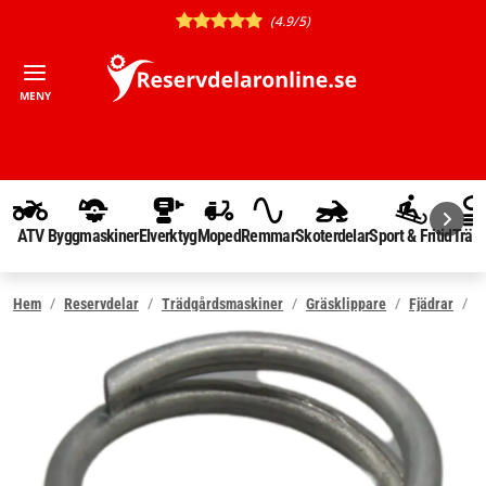
(4.9/5)
MENY
ATV
Byggmaskiner
Elverktyg
Moped
Remmar
Skoterdelar
Sport & Fritid
Träd
F
Hem
Reservdelar
Trädgårdsmaskiner
Gräsklippare
Fjädrar