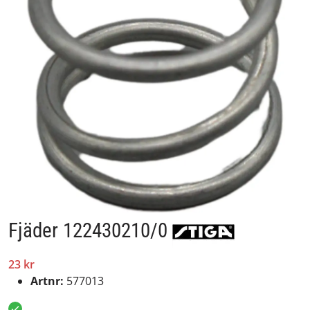
Fjäder 122430210/0
23 kr
Artnr:
577013