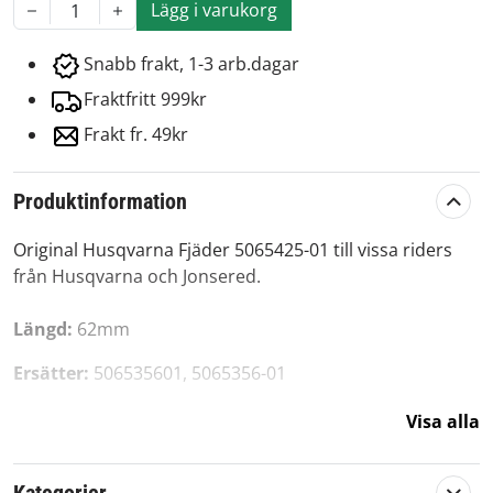
Lägg i varukorg
1
Snabb frakt, 1-3 arb.dagar
Fraktfritt 999kr
Frakt fr. 49kr
Produktinformation
Original Husqvarna Fjäder 5065425-01 till vissa riders
från Husqvarna och Jonsered.
Längd:
62mm
Ersätter:
506535601, 5065356-01
Originalreservdel från Husqvarna Group.
Visa alla
Artikelnummer:
579323