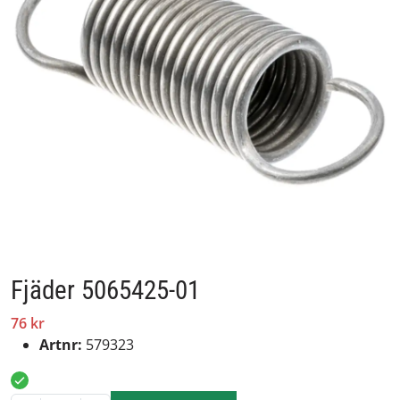
Fjäder 5065425-01
76 kr
Artnr:
579323