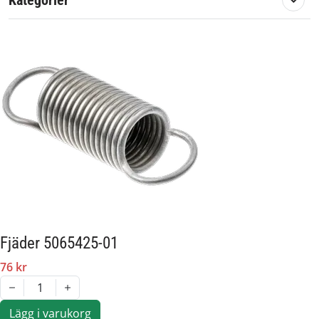
Kategorier
Passar märke:
Jonsered, Husqvarna
Fjäder 5065425-01
76 kr
1
Lägg i varukorg