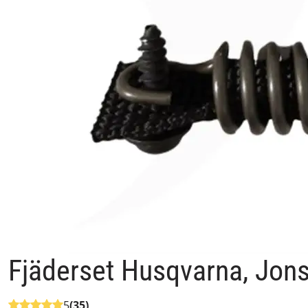
Fjäderset Husqvarna, Jon
5
(35)