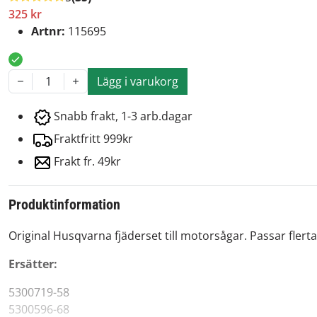
325 kr
Artnr:
115695
Lägg i varukorg
1
Snabb frakt, 1-3 arb.dagar
Fraktfritt 999kr
Frakt fr. 49kr
Produktinformation
Original Husqvarna fjäderset till motorsågar. Passar flert
Ersätter:
5300719-58
5300596-68