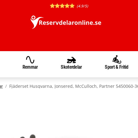
(4.9/5)
Remmar
Skoterdelar
Sport & Fritid
Fjäderset Husqvarna, Jonsered, McCulloch, Partner 5450060-3
ar