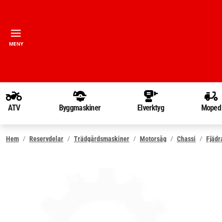
MENY
ATV
Byggmaskiner
Elverktyg
Moped
Hem
Reservdelar
Trädgårdsmaskiner
Motorsåg
Chassi
Fjädr