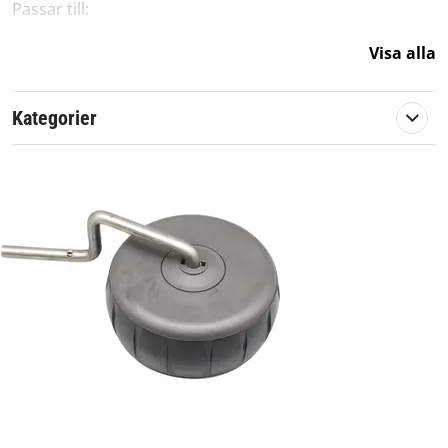
Passar till:
Visa alla
Stiga
A1500
A3000
Kategorier
A5000
Stig 300
Stig 500
Stig 600
Originalreservdel från Stiga
Artikelnummer:
588373
Passar märke:
Stiga